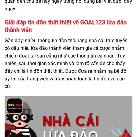
quan đến chủ đề này ngay trong nội dung bài viết dưới đây
ngay.
Giải đáp tin đồn thất thiệt về GOAL123 lừa đảo
thành viên
Gần đây, nhiều thông tin đồn thổi rằng nhà cái trực tuyến
có dấu hiệu lừa đảo thành viên tham gia cá cược nhằm
chiếm đoạt tài sản cũng như các thông tin cá nhân. Tuy
nhiên, sau thời gian xác minh và làm rõ vấn đề cho thấy
đây chỉ là tin đồn thất thiệt. Được đưa ra nhằm hạ bệ độ
uy tín của trang web và đây hoàn toàn là tin đồn vô căn
cứ.