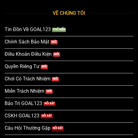
VỀ CHÚNG TÔI
Tin Đồn Về GOAL123
Chính Sách Bảo Mật
Điều Khoản Điều Kiện
Quyền Riêng Tư
Chơi Có Trách Nhiệm
Miễn Trách Nhiệm
Bảo Trì GOAL123
CSKH GOAL123
Câu Hỏi Thường Gặp