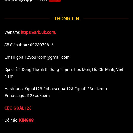
THÔNG TIN
Website:
https://ark.uk.com/
Số điện thoại: 0923070816
Email:
goal123oukcom@gmail.com
Địa chỉ: 2 Đông Thạnh 8, Đông Thạnh, Hóc Môn, Hồ Chí Minh, Việt
Nam
Hashtags: #goal123 #nhacaigoal123 #goal123oukcom
#nhacaigoal123oukcom
CEO GOAL123
Đối tác:
KING88