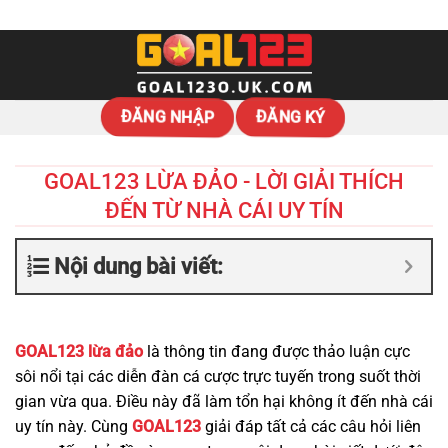
Bỏ
Thứ bảy, 08 / 08 / 2026 - 13:39:31
qua
nội
dung
ĐĂNG NHẬP
ĐĂNG KÝ
GOAL123 LỪA ĐẢO - LỜI GIẢI THÍCH
ĐẾN TỪ NHÀ CÁI UY TÍN
Nội dung bài viết:
GOAL123 lừa đảo
là thông tin đang được thảo luận cực
sôi nổi tại các diễn đàn cá cược trực tuyến trong suốt thời
gian vừa qua. Điều này đã làm tổn hại không ít đến nhà cái
uy tín này. Cùng
GOAL123
giải đáp tất cả các câu hỏi liên