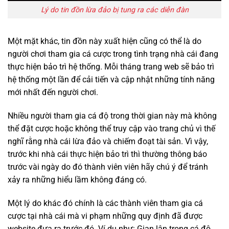
Lý do tin đồn lừa đảo bị tung ra các diễn đàn
Một mặt khác, tin đồn này xuất hiện cũng có thể là do
người chơi tham gia cá cược trong tình trạng nhà cái đang
thực hiện bảo trì hệ thống. Mỗi tháng trang web sẽ bảo trì
hệ thống một lần để cải tiến và cập nhật những tính năng
mới nhất đến người chơi.
Nhiều người tham gia cá độ trong thời gian này mà không
thể đặt cược hoặc không thể truy cập vào trang chủ vì thế
nghĩ rằng nhà cái lừa đảo và chiếm đoạt tài sản. Vì vậy,
trước khi nhà cái thực hiện bảo trì thì thường thông báo
trước vài ngày do đó thành viên viên hãy chú ý để tránh
xảy ra những hiểu lầm không đáng có.
Một lý do khác đó chính là các thành viên tham gia cá
cược tại nhà cái mà vi phạm những quy định đã được
website đưa ra trước đó. Ví dụ như: Gian lận trong cá độ,