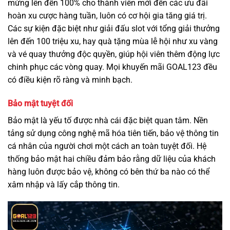
mừng lên đến 100% cho thành viên mới đến các ưu đãi
hoàn xu cược hàng tuần, luôn có cơ hội gia tăng giá trị.
Các sự kiện đặc biệt như giải đấu slot với tổng giải thưởng
lên đến 100 triệu xu, hay quà tặng mùa lễ hội như xu vàng
và vé quay thưởng độc quyền, giúp hội viên thêm động lực
chinh phục các vòng quay. Mọi khuyến mãi GOAL123 đều
có điều kiện rõ ràng và minh bạch.
Bảo mật tuyệt đối
Bảo mật là yếu tố được nhà cái đặc biệt quan tâm. Nền
tảng sử dụng công nghệ mã hóa tiên tiến, bảo vệ thông tin
cá nhân của người chơi một cách an toàn tuyệt đối. Hệ
thống bảo mật hai chiều đảm bảo rằng dữ liệu của khách
hàng luôn được bảo vệ, không có bên thứ ba nào có thể
xâm nhập và lấy cắp thông tin.