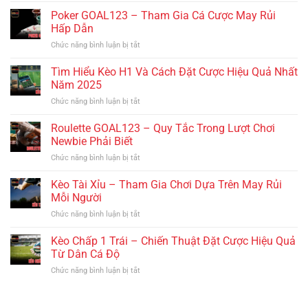
Baccarat
Chơi
GOAL123
GOAL123
Poker GOAL123 – Tham Gia Cá Cược May Rủi
Được
Uy
–
Yêu
Hấp Dẫn
Tín
Tham
Thích
Chức năng bình luận bị tắt
ở
Gia
Nhất
Poker
Cược
Tại
GOAL123
Tìm Hiểu Kèo H1 Và Cách Đặt Cược Hiệu Quả Nhất
Bài
GOAL123
–
Kịch
Năm 2025
Tham
Tính
Chức năng bình luận bị tắt
ở
Gia
Tìm
Cá
Hiểu
Roulette GOAL123 – Quy Tắc Trong Lượt Chơi
Cược
Kèo
May
Newbie Phải Biết
H1
Rủi
Chức năng bình luận bị tắt
ở
Và
Hấp
Roulette
Cách
Dẫn
GOAL123
Kèo Tài Xỉu – Tham Gia Chơi Dựa Trên May Rủi
Đặt
–
Cược
Mỗi Người
Quy
Hiệu
Chức năng bình luận bị tắt
ở
Tắc
Quả
Kèo
Trong
Nhất
Tài
Kèo Chấp 1 Trái – Chiến Thuật Đặt Cược Hiệu Quả
Lượt
Năm
Xỉu
Chơi
Từ Dân Cá Độ
2025
–
Newbie
Chức năng bình luận bị tắt
ở
Tham
Phải
Kèo
Gia
Biết
Chấp
Chơi
1
Dựa