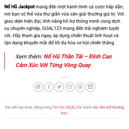
Nổ Hũ Jackpot
mang đến một hành trình cá cược hấp dẫn,
nơi bạn có thể vừa thư giãn vừa săn giải thưởng giá trị. Với
giao diện hiện đại, tính năng hỗ trợ thông minh cùng dịch
vụ chuyên nghiệp, GOAL123 mang đến trải nghiệm tuyệt
vời. Hãy tham gia ngay, áp dụng chiến thuật linh hoạt và
tận dụng khuyến mãi để tối đa hóa cơ hội chiến thắng.
Xem thêm:
Nổ Hũ Thần Tài – Đỉnh Cao
Cảm Xúc Với Từng Vòng Quay
Bài viết này được đăng trong
Tin Tức GOAL123
. Đánh dấu
liên kết thường
trực
.