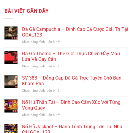
BÀI VIẾT GẦN ĐÂY
Đá Gà Campuchia – Đỉnh Cao Cá Cược Giải Trí Tại
GOAL123
Chức năng bình luận bị tắt
ở
Đá
Gà
Đá Gà Thomo – Thế Giới Thực Chiến Đầy Máu
Campuchia
Lửa Và Gay Cấn
–
Chức năng bình luận bị tắt
ở
Đỉnh
Đá
Cao
Gà
SV 388 – Đẳng Cấp Đá Gà Trực Tuyến Chờ Bạn
Cá
Thomo
Cược
Khám Phá
–
Giải
Chức năng bình luận bị tắt
ở
Thế
Trí
SV
Giới
Tại
388
Nổ Hũ Thần Tài – Đỉnh Cao Cảm Xúc Với Từng
Thực
GOAL123
–
Chiến
Vòng Quay
Đẳng
Đầy
Chức năng bình luận bị tắt
ở
Cấp
Máu
Nổ
Đá
Lửa
Hũ
Nổ Hũ Jackpot – Hành Trình Trúng Lớn Tại Nhà
Gà
Và
Thần
Trực
Cái GOAL123
Gay