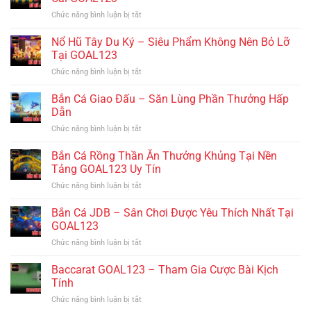
Tài
Tuyến
Cấn
Chức năng bình luận bị tắt
ở
–
Chờ
Nổ
Đỉnh
Bạn
Hũ
Nổ Hũ Tây Du Ký – Siêu Phẩm Không Nên Bỏ Lỡ
Cao
Khám
Jackpot
Cảm
Tại GOAL123
Phá
–
Xúc
Chức năng bình luận bị tắt
ở
Hành
Với
Nổ
Trình
Từng
Hũ
Bắn Cá Giao Đấu – Săn Lùng Phần Thưởng Hấp
Trúng
Vòng
Tây
Lớn
Dẫn
Quay
Du
Tại
Chức năng bình luận bị tắt
ở
Ký
Nhà
Bắn
–
Cái
Cá
Bắn Cá Rồng Thần Ăn Thưởng Khủng Tại Nền
Siêu
GOAL123
Giao
Phẩm
Tảng GOAL123 Uy Tín
Đấu
Không
Chức năng bình luận bị tắt
ở
–
Nên
Bắn
Săn
Bỏ
Cá
Bắn Cá JDB – Sân Chơi Được Yêu Thích Nhất Tại
Lùng
Lỡ
Rồng
Phần
GOAL123
Tại
Thần
Thưởng
GOAL123
Chức năng bình luận bị tắt
ở
Ăn
Hấp
Bắn
Thưởng
Dẫn
Cá
Baccarat GOAL123 – Tham Gia Cược Bài Kịch
Khủng
JDB
Tại
Tính
–
Nền
Chức năng bình luận bị tắt
ở
Sân
Tảng