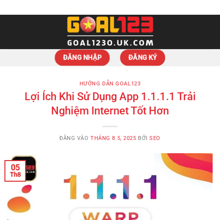
Bỏ
Thứ bảy, 08 / 08 / 2026 - 17:41:49
qua
nội
dung
ĐĂNG NHẬP
ĐĂNG KÝ
HƯỚNG DẪN GOAL123
Lợi Ích Khi Sử Dụng App 1.1.1.1 Trải
Nghiệm Internet Tốt Hơn
ĐĂNG VÀO
THÁNG 8 5, 2025
BỞI
SEO
05
Th8