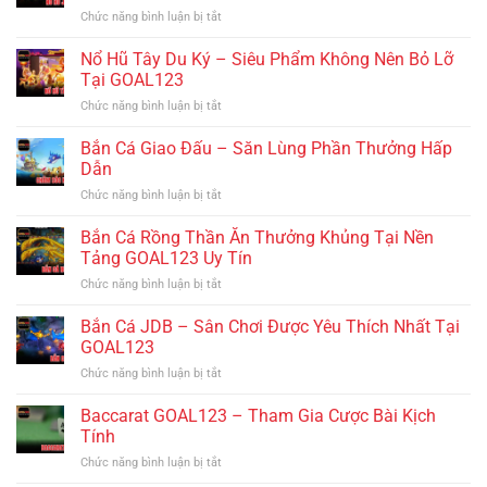
Tài
Tuyến
Cấn
Chức năng bình luận bị tắt
ở
–
Chờ
Nổ
Đỉnh
Bạn
Hũ
Nổ Hũ Tây Du Ký – Siêu Phẩm Không Nên Bỏ Lỡ
Cao
Khám
Jackpot
Cảm
Tại GOAL123
Phá
–
Xúc
Chức năng bình luận bị tắt
ở
Hành
Với
Nổ
Trình
Từng
Hũ
Bắn Cá Giao Đấu – Săn Lùng Phần Thưởng Hấp
Trúng
Vòng
Tây
Lớn
Dẫn
Quay
Du
Tại
Chức năng bình luận bị tắt
ở
Ký
Nhà
Bắn
–
Cái
Cá
Bắn Cá Rồng Thần Ăn Thưởng Khủng Tại Nền
Siêu
GOAL123
Giao
Phẩm
Tảng GOAL123 Uy Tín
Đấu
Không
Chức năng bình luận bị tắt
ở
–
Nên
Bắn
Săn
Bỏ
Cá
Bắn Cá JDB – Sân Chơi Được Yêu Thích Nhất Tại
Lùng
Lỡ
Rồng
Phần
GOAL123
Tại
Thần
Thưởng
GOAL123
Chức năng bình luận bị tắt
ở
Ăn
Hấp
Bắn
Thưởng
Dẫn
Cá
Baccarat GOAL123 – Tham Gia Cược Bài Kịch
Khủng
JDB
Tại
Tính
–
Nền
Chức năng bình luận bị tắt
ở
Sân
Tảng
Baccarat
Chơi