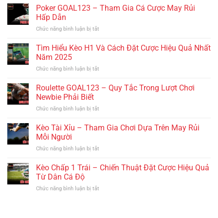
GOAL123
GOAL123
Poker GOAL123 – Tham Gia Cá Cược May Rủi
Được
Uy
–
Yêu
Hấp Dẫn
Tín
Tham
Thích
Chức năng bình luận bị tắt
ở
Gia
Nhất
Poker
Cược
Tại
GOAL123
Tìm Hiểu Kèo H1 Và Cách Đặt Cược Hiệu Quả Nhất
Bài
GOAL123
–
Kịch
Năm 2025
Tham
Tính
Chức năng bình luận bị tắt
ở
Gia
Tìm
Cá
Hiểu
Roulette GOAL123 – Quy Tắc Trong Lượt Chơi
Cược
Kèo
May
Newbie Phải Biết
H1
Rủi
Chức năng bình luận bị tắt
ở
Và
Hấp
Roulette
Cách
Dẫn
GOAL123
Kèo Tài Xỉu – Tham Gia Chơi Dựa Trên May Rủi
Đặt
–
Cược
Mỗi Người
Quy
Hiệu
Chức năng bình luận bị tắt
ở
Tắc
Quả
Kèo
Trong
Nhất
Tài
Kèo Chấp 1 Trái – Chiến Thuật Đặt Cược Hiệu Quả
Lượt
Năm
Xỉu
Chơi
Từ Dân Cá Độ
2025
–
Newbie
Chức năng bình luận bị tắt
ở
Tham
Phải
Kèo
Gia
Biết
Chấp
Chơi
1
Dựa