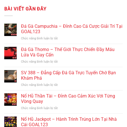
BÀI VIẾT GẦN ĐÂY
Đá Gà Campuchia – Đỉnh Cao Cá Cược Giải Trí Tại
GOAL123
Chức năng bình luận bị tắt
ở
Đá
Gà
Đá Gà Thomo – Thế Giới Thực Chiến Đầy Máu
Campuchia
Lửa Và Gay Cấn
–
Chức năng bình luận bị tắt
ở
Đỉnh
Đá
Cao
Gà
SV 388 – Đẳng Cấp Đá Gà Trực Tuyến Chờ Bạn
Cá
Thomo
Cược
Khám Phá
–
Giải
Chức năng bình luận bị tắt
ở
Thế
Trí
SV
Giới
Tại
388
Nổ Hũ Thần Tài – Đỉnh Cao Cảm Xúc Với Từng
Thực
GOAL123
–
Chiến
Vòng Quay
Đẳng
Đầy
Chức năng bình luận bị tắt
ở
Cấp
Máu
Nổ
Đá
Lửa
Hũ
Nổ Hũ Jackpot – Hành Trình Trúng Lớn Tại Nhà
Gà
Và
Thần
Trực
Cái GOAL123
Gay