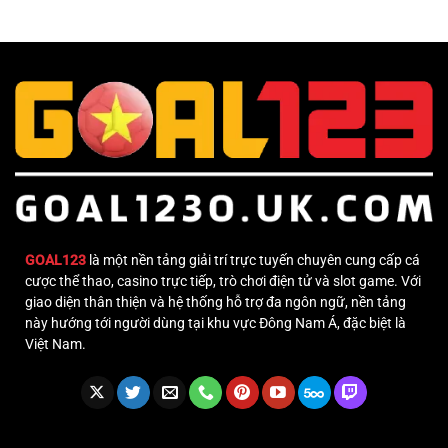
Trái
Trên
–
May
Chiến
Rủi
Thuật
Mỗi
Đặt
Người
Cược
Hiệu
Quả
Từ
Dân
Cá
Độ
GOAL123
là một nền tảng giải trí trực tuyến chuyên cung cấp cá
cược thể thao, casino trực tiếp, trò chơi điện tử và slot game. Với
giao diện thân thiện và hệ thống hỗ trợ đa ngôn ngữ, nền tảng
này hướng tới người dùng tại khu vực Đông Nam Á, đặc biệt là
Việt Nam.