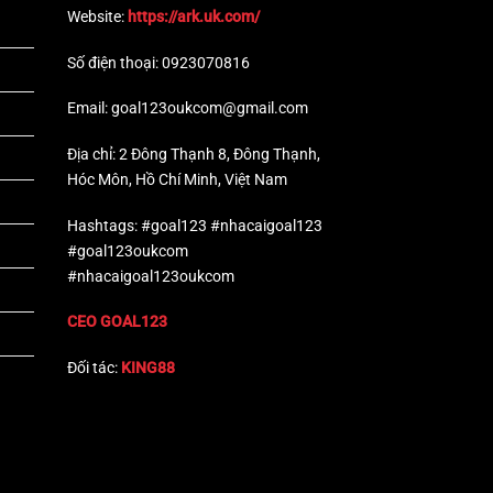
Website:
https://ark.uk.com/
Số điện thoại: 0923070816
Email:
goal123oukcom@gmail.com
Địa chỉ: 2 Đông Thạnh 8, Đông Thạnh,
Hóc Môn, Hồ Chí Minh, Việt Nam
Hashtags: #goal123 #nhacaigoal123
#goal123oukcom
#nhacaigoal123oukcom
CEO GOAL123
Đối tác:
KING88