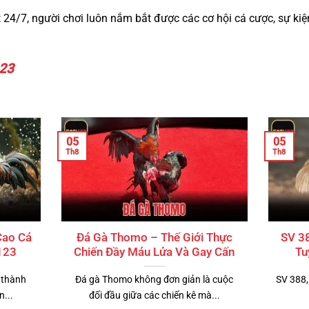
 24/7, người chơi luôn nắm bắt được các cơ hội cá cược, sự k
23
05
05
Th8
Th8
Cao Cá
Đá Gà Thomo – Thế Giới Thực
SV 3
L123
Chiến Đầy Máu Lửa Và Gay Cấn
Tu
 thành
Đá gà Thomo không đơn giản là cuộc
SV 388,
n...
đối đầu giữa các chiến kê mà...