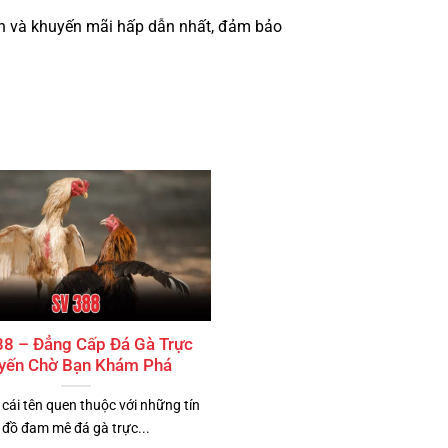
iện và khuyến mãi hấp dẫn nhất, đảm bảo
88 – Đẳng Cấp Đá Gà Trực
yến Chờ Bạn Khám Phá
 cái tên quen thuộc với những tín
đồ đam mê đá gà trực...