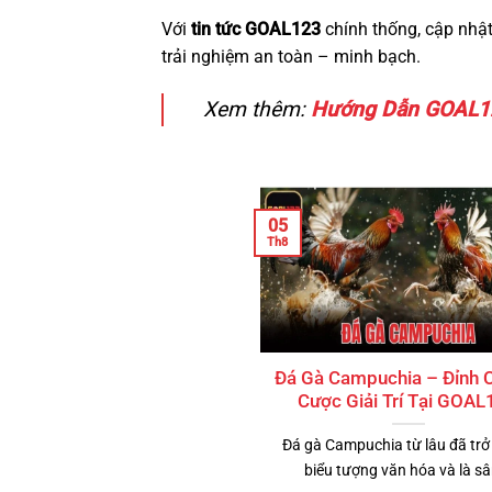
Với
tin tức GOAL123
chính thống, cập nhật
trải nghiệm an toàn – minh bạch.
Xem thêm:
Hướng Dẫn GOAL1
05
Th8
Đá Gà Campuchia – Đỉnh 
Cược Giải Trí Tại GOA
Đá gà Campuchia từ lâu đã trở
biểu tượng văn hóa và là sâ