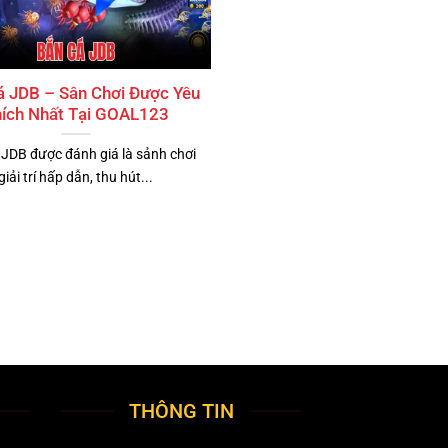
á JDB – Sân Chơi Được Yêu
ích Nhất Tại GOAL123
 JDB được đánh giá là sảnh chơi
giải trí hấp dẫn, thu hút...
THÔNG TIN