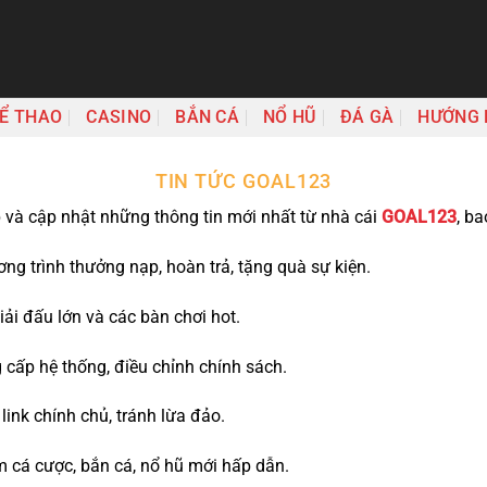
Ể THAO
CASINO
BẮN CÁ
NỔ HŨ
ĐÁ GÀ
HƯỚNG 
TIN TỨC GOAL123
và cập nhật những thông tin mới nhất từ nhà cái
GOAL123
, b
ng trình thưởng nạp, hoàn trả, tặng quà sự kiện.
giải đấu lớn và các bàn chơi hot.
g cấp hệ thống, điều chỉnh chính sách.
ink chính chủ, tránh lừa đảo.
 cá cược, bắn cá, nổ hũ mới hấp dẫn.