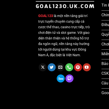
Tin
Chí
GOAL123
là một nền tảng giải trí
trực tuyến chuyên cung cấp cá
Điều
cược thể thao, casino trực tiếp, trò
chơi điện tử và slot game. Với giao
Quy
diện thân thiện và hệ thống hỗ trợ
Chơ
đa ngôn ngữ, nền tảng này hướng
tới người dùng tại khu vực Đông
Miễ
Nam Á, đặc biệt là Việt Nam.
Bảo
CSK
Câu
Goo